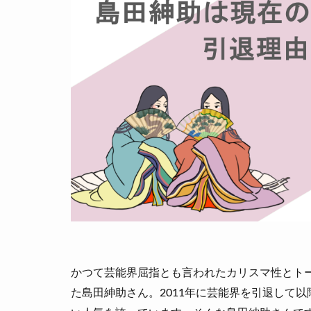
かつて芸能界屈指とも言われたカリスマ性とト
た島田紳助さん。2011年に芸能界を引退して