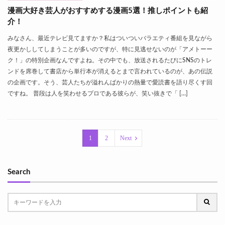
漫画大好き芸人がおすすめする漫画5選！推しポイントも紹
介！
みなさん、最近テレビ見てますか？私はついついバラエティ番組を見ながら
夜更かししてしまうことが多いのですが、特に見逃せないのが「アメトーー
ク！」の特別企画なんですよね。その中でも、放送されるたびにSNSのトレ
ンドを席巻して書店から単行本が消えるとまで言われているのが、あの伝説
の企画です。そう、芸人たちが溢れんばかりの熱量で愛読書を語り尽くす回
ですね。 普段は人を笑わせるプロである彼らが、笑い抜きで「 […]
1
2
Next
Search