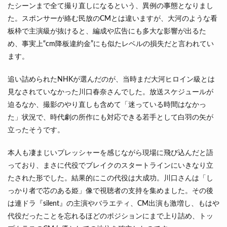
たシーンまで全て撮り直しになるという、異例の事態となりまし
た。スポンサーが絡む民放のCMとは違いますが、大河のような看
板枠で主演級が抜けると、編成や広告にも多大な影響が出るた
め、事実上“cm降板違約金”にも似たレベルの損失だと言われてい
ます。
追い詰められたNHKが選んだのが、当時まだ大河ヒロイン級とは
見なされていなかった川口春奈さんでした。放送スケジュールが
迫るなか、撮影のやり直しも含めて「迷っている時間はなかっ
た」状況で、時代劇の所作にも対応できる若手として白羽の矢が
立ったそうです。
本人も凄まじいプレッシャーを感じながら現場に飛び込んだと語
っており、まさに代役でブレイクのスタートラインにいきなり立
たされた形でした。結果的にこの代役は大成功。川口さんは「し
っかり者で芯のある姫」像で視聴者の支持を集めました。その後
は連ドラ『silent』の主演やバラエティ、CM出演も激増し、もはや
代役だったことを忘れるほどのポジションにまで上り詰め、トッ