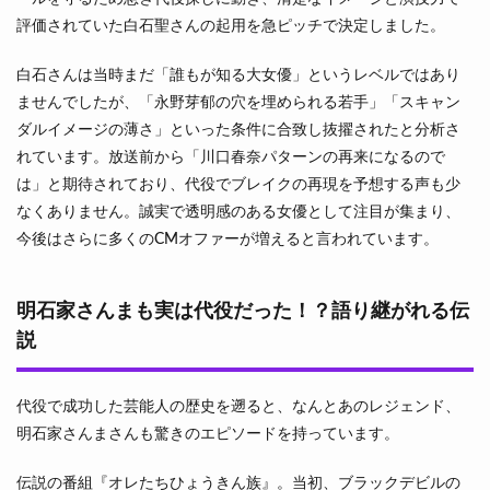
評価されていた白石聖さんの起用を急ピッチで決定しました。
白石さんは当時まだ「誰もが知る大女優」というレベルではあり
ませんでしたが、「永野芽郁の穴を埋められる若手」「スキャン
ダルイメージの薄さ」といった条件に合致し抜擢されたと分析さ
れています。放送前から「川口春奈パターンの再来になるので
は」と期待されており、代役でブレイクの再現を予想する声も少
なくありません。誠実で透明感のある女優として注目が集まり、
今後はさらに多くのCMオファーが増えると言われています。
明石家さんまも実は代役だった！？語り継がれる伝
説
代役で成功した芸能人の歴史を遡ると、なんとあのレジェンド、
明石家さんまさんも驚きのエピソードを持っています。
伝説の番組『オレたちひょうきん族』。当初、ブラックデビルの