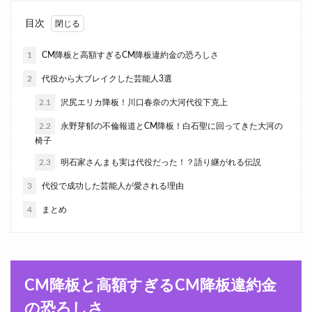
目次
1
CM降板と高額すぎるCM降板違約金の恐ろしさ
2
代役から大ブレイクした芸能人3選
2.1
沢尻エリカ降板！川口春奈の大河代役下克上
2.2
永野芽郁の不倫報道とCM降板！白石聖に回ってきた大河の
椅子
2.3
明石家さんまも実は代役だった！？語り継がれる伝説
3
代役で成功した芸能人が愛される理由
4
まとめ
CM降板と高額すぎるCM降板違約金
の恐ろしさ