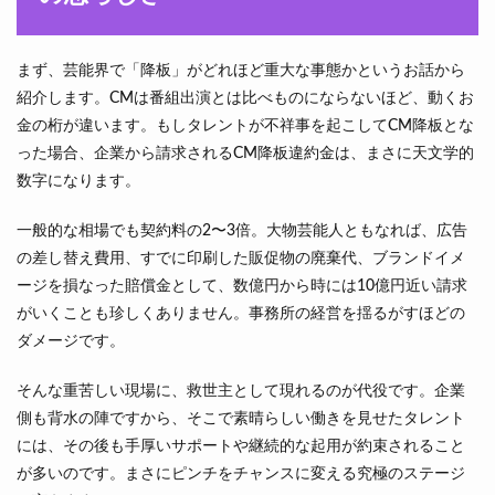
まず、芸能界で「降板」がどれほど重大な事態かというお話から
紹介します。CMは番組出演とは比べものにならないほど、動くお
金の桁が違います。もしタレントが不祥事を起こしてCM降板とな
った場合、企業から請求されるCM降板違約金は、まさに天文学的
数字になります。
一般的な相場でも契約料の2〜3倍。大物芸能人ともなれば、広告
の差し替え費用、すでに印刷した販促物の廃棄代、ブランドイメ
ージを損なった賠償金として、数億円から時には10億円近い請求
がいくことも珍しくありません。事務所の経営を揺るがすほどの
ダメージです。
そんな重苦しい現場に、救世主として現れるのが代役です。企業
側も背水の陣ですから、そこで素晴らしい働きを見せたタレント
には、その後も手厚いサポートや継続的な起用が約束されること
が多いのです。まさにピンチをチャンスに変える究極のステージ