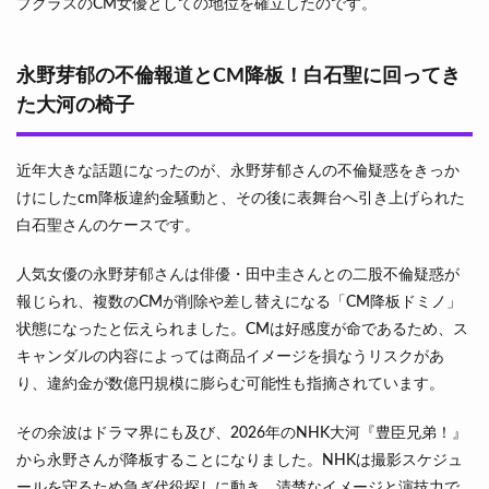
プクラスのCM女優としての地位を確立したのです。
永野芽郁の不倫報道とCM降板！白石聖に回ってき
た大河の椅子
近年大きな話題になったのが、永野芽郁さんの不倫疑惑をきっか
けにしたcm降板違約金騒動と、その後に表舞台へ引き上げられた
白石聖さんのケースです。
人気女優の永野芽郁さんは俳優・田中圭さんとの二股不倫疑惑が
報じられ、複数のCMが削除や差し替えになる「CM降板ドミノ」
状態になったと伝えられました。CMは好感度が命であるため、ス
キャンダルの内容によっては商品イメージを損なうリスクがあ
り、違約金が数億円規模に膨らむ可能性も指摘されています。
その余波はドラマ界にも及び、2026年のNHK大河『豊臣兄弟！』
から永野さんが降板することになりました。NHKは撮影スケジュ
ールを守るため急ぎ代役探しに動き、清楚なイメージと演技力で