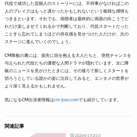
代役で成功した芸能人のストーリーには、不祥事がなければこの
人のブレイクはもっと遅かったかもしれないという複雑な感情も
つきまといます。それでも、視聴者は最終的に画面の向こうでど
れだけ楽しませてくれるかで判断しており、代役スタートだった
ことすら忘れてしまうほどの存在感を見せつけた人だけが、次の
ステージに進んでいくのでしょう。
CM降板の裏には、損失に頭を抱える大人たちと、突然チャンスを
与えられた代役たちの濃密な人間ドラマが隠れています。次に降
板のニュースを見かけたときには、その後ろで新しくスタートを
切ろうとしている誰かの姿に注目してみると、エンタメの世界が
より深く見えるかもしれません。
気になるCM出演者情報は
cm-joyu.com
でも紹介しています。
関連記事
2026年1月21日