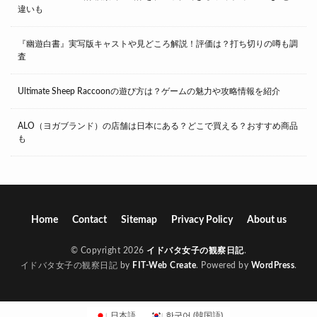
違いも
『幽遊白書』実写版キャストや見どころ解説！評価は？打ち切りの噂も調
査
Ultimate Sheep Raccoonの遊び方は？ゲームの魅力や攻略情報を紹介
ALO（ヨガブランド）の店舗は日本にある？どこで買える？おすすめ商品
も
Home
Contact
Sitemap
Privacy Policy
About us
© Copyright 2026
イドバタ女子の観察日記
.
イドバタ女子の観察日記 by
FIT-Web Create
. Powered by
WordPress
.
日本語
한국어
(
韓国語
)