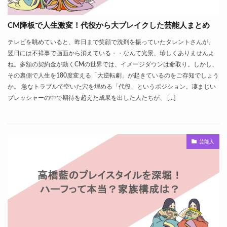
CM降板で人生激変！代役から大ブレイクした芸能人まとめ
テレビを眺めていると、昨日まで笑顔で洗剤を振っていたタレントさんが、
翌日には不祥事で画面から消えている・・なんて光景、珍しくありませんよ
ね。多額の契約金が動くCMの世界では、イメージダウンは命取り。しかし、
その裏側で人生を180度変える「大逆転劇」が起きているのをご存知でしょう
か。 急なトラブルで空いた穴を埋める「代役」というポジション。凄まじい
プレッシャーの中で期待を超えた成果を出した人たちが、 […]
芸能人