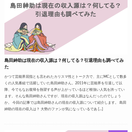
島田紳助は現在の収入源は？何してる？引退理由も調べてみ
た
かつて芸能界屈指とも言われたカリスマ性とトーク力で、主にMCとして数多
くの人気番組で活躍していた島田紳助さん。2011年に芸能界を引退して以
降、今でもなお復帰を熱望する声が上がっているほど根強い人気を誇ってい
ます。そんな島田紳助さんですが、現在の収入源はなんだったのでしょう
か。 今回の記事では島田紳助さんの現在の収入源について紹介します。 島田
紳助の現在の収入は？ 大勢のファンが気になっているであ […]